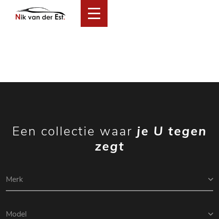
Home
Collectie
Financial Lease Aanbod
Services
Over ons
Verkocht
Contact
Een collectie waar
je U tegen
zegt