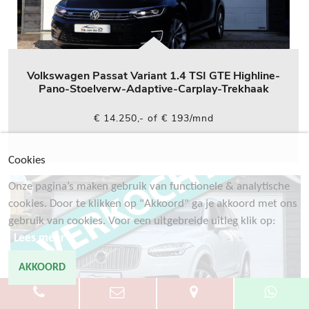
Volkswagen Passat Variant 1.4 TSI GTE Highline-
Pano-Stoelverw-Adaptive-Carplay-Trekhaak
€ 14.250,- of € 193/mnd
Cookies
Onze pagina’s maken gebruik van functionele & analytische
cookies. Door te klikken op "Akkoord" ga je akkoord met ons
gebruik van cookies. Voor een uitgebreide uitleg klik op:
Lees meer
AKKOORD