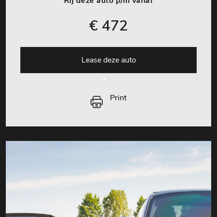
Rij deze auto p/m vanaf
€ 472
Lease deze auto
Print