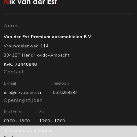
Adres
Van der Est Premium automobielen B.V.
Vrouwgelenweg 114
3341BT Hendrik-Ido-Ambacht
KvK: 72440848
Contact
E-mail
Telefoon
info@nikvanderest.nl
0616259297
Openingstijden
Ma t/m Vr
Za
09:00 - 18:00
10:00 - 17:00
's Avonds op afspraak