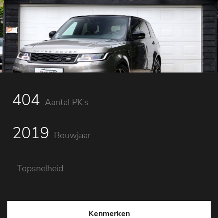
404
Aantal PK’s
2019
Bouwjaar
Topsnelheid
Kenmerken