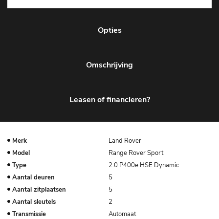
Opties
Omschrijving
Leasen of financieren?
Merk
Land Rover
Model
Range Rover Sport
Type
2.0 P400e HSE Dynamic
Aantal deuren
5
Aantal zitplaatsen
5
Aantal sleutels
2
Transmissie
Automaat