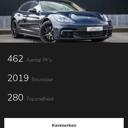
462
Aantal PK’s
2019
Bouwjaar
280
Topsnelheid
Kenmerken