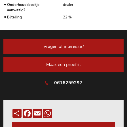
Onderhoudsboekje
dealer
aanwezig?
Bijtelling
22 %
Vragen of interesse?
Maak een proefrit
0616259297
Deel
Facebook
Email
WhatsApp