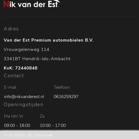
Adres
Van der Est Premium automobielen B.V.
Vrouwgelenweg 114
3341BT Hendrik-Ido-Ambacht
KvK: 72440848
Contact
E-mail
Telefoon
info@nikvanderest.nl
0616259297
Openingstijden
Ma t/m Vr
Za
09:00 - 18:00
10:00 - 17:00
's Avonds op afspraak