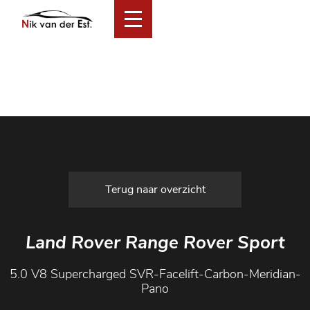
Home
Collectie
Financial Lease Aanbod
Services
Over ons
Verkocht
Contact
Terug naar overzicht
Land Rover Range Rover Sport
5.0 V8 Supercharged SVR-Facelift-Carbon-Meridian-
Pano