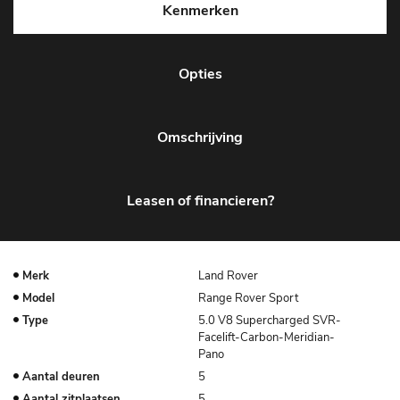
Kenmerken
Opties
Omschrijving
Leasen of financieren?
Merk
Land Rover
Model
Range Rover Sport
Type
5.0 V8 Supercharged SVR-
Facelift-Carbon-Meridian-
Pano
Aantal deuren
5
Aantal zitplaatsen
5