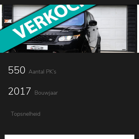
550
Aantal PK’s
2017
Bouwjaar
Topsnelheid